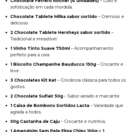
Chocolate Ferrero Rocher (4 unidades)
– Luxo e
sofisticação em cada mordida.
Chocolate Tablete Milka sabor sortido
– Cremoso e
delicioso.
2 Chocolate Tablete Hersheys sabor sortido
–
Tradicional e irresistível.
1 Vinho Tinto Suave 750ml
– Acompanhamento
perfeito para a ceia.
1 Biscoito Champanhe Bauducco 150g
– Crocante e
leve.
3 Chocolates Kit Kat
– Crocância clássica para todos os
gostos.
2 Chocolate Suflair 50g
– Sabor aerado e marcante.
1 Caixa de Bombons Sortidos Lacta
– Variedade que
agrada a todos.
50g Castanha de Caju
– Crocante e nutritiva.
1 Amendoim Sem Pele Elma Chips 100g
e
1