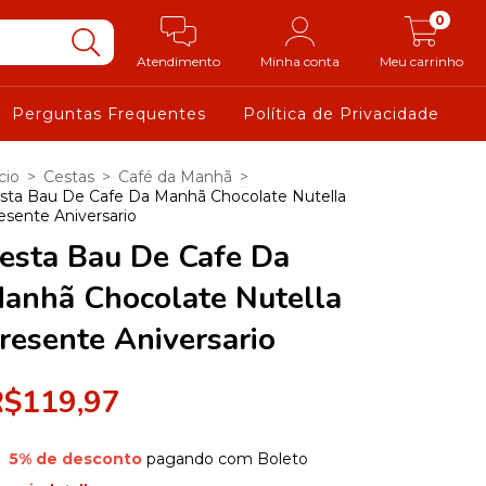
0
Atendimento
Minha conta
Meu carrinho
Perguntas Frequentes
Política de Privacidade
cio
>
Cestas
>
Café da Manhã
>
sta Bau De Cafe Da Manhã Chocolate Nutella
esente Aniversario
esta Bau De Cafe Da
anhã Chocolate Nutella
resente Aniversario
R$119,97
5% de desconto
pagando com Boleto