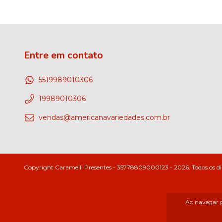
Entre em contato
5519989010306
19989010306
vendas@americanavariedades.com.br
Copyright Caramelli Presentes - 35778809000123 - 2026. Todos os dir
Ao navegar p