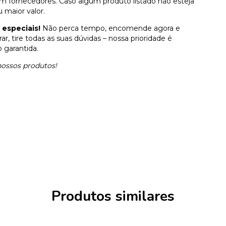
m fornecedores. Caso algum produto listado não esteja
u maior valor.
 especiais!
Não perca tempo, encomende agora e
, tire todas as suas dúvidas – nossa prioridade é
o garantida.
nossos produtos!
Produtos similares