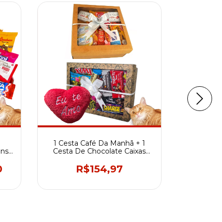
E
1 Cesta Café Da Manhã + 1
ens
Cesta De Chocolate Caixas
Presente + Pelucia Coração
Cesta Ba
0
R$154,97
Choc
Aniversa