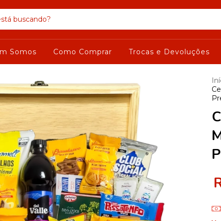
m Somos
Como Comprar
Trocas e Devoluções
Iní
Ce
Pr
C
M
P