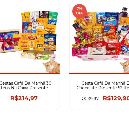
7
%
OFF
 Cestas Café Da Manhã 30
Cesta Café Da Manhã 
Itens Na Caixa Presente
Chocolate Presente 52 It
Lembrança
Dia das Mães
R$214,97
R$129,9
R$139,97