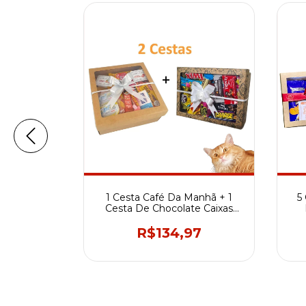
1 Cesta Café Da Manhã + 1
5
 Da Manhã
Cesta De Chocolate Caixas
o Surpresa
Presente
R$134,97
7