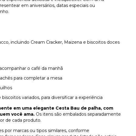
a presentear em aniversários, datas especiais ou
nho.
cco, incluindo Cream Cracker, Maizena e biscoitos doces
a acompanhar o café da manhã
sachês para completar a mesa
uilhos
iscoitos variados, para diversificar a experiência
nte em uma elegante Cesta Bau de palha, com
 quem você ama.
Os itens são embalados separadamente
cor de cada produto.
s por marcas ou tipos similares, conforme