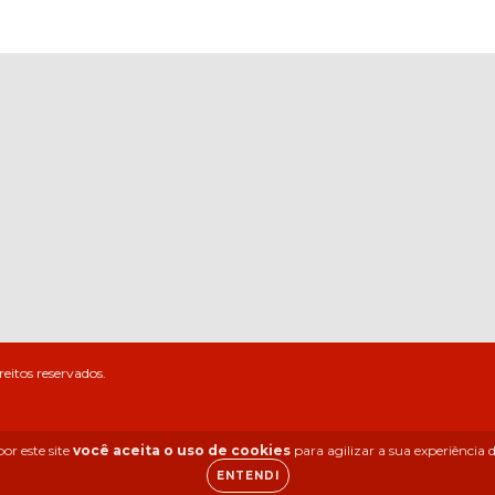
eitos reservados.
or este site
você aceita o uso de cookies
para agilizar a sua experiência
ENTENDI