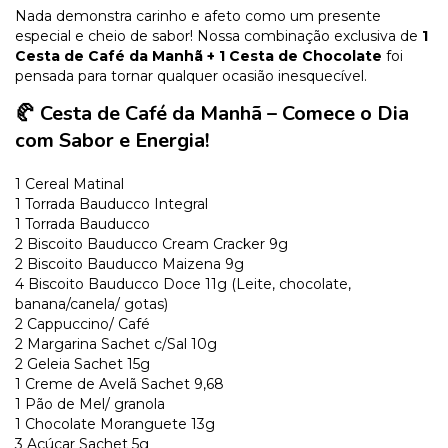
Nada demonstra carinho e afeto como um presente
especial e cheio de sabor! Nossa combinação exclusiva de
1
Cesta de Café da Manhã + 1 Cesta de Chocolate
foi
pensada para tornar qualquer ocasião inesquecível.
🥐 Cesta de Café da Manhã – Comece o Dia
com Sabor e Energia!
1 Cereal Matinal
1 Torrada Bauducco Integral
1 Torrada Bauducco
2 Biscoito Bauducco Cream Cracker 9g
2 Biscoito Bauducco Maizena 9g
4 Biscoito Bauducco Doce 11g (Leite, chocolate,
banana/canela/ gotas)
2 Cappuccino/ Café
2 Margarina Sachet c/Sal 10g
2 Geleia Sachet 15g
1 Creme de Avelã Sachet 9,68
1 Pão de Mel/ granola
1 Chocolate Moranguete 13g
3 Açúcar Sachet 5g