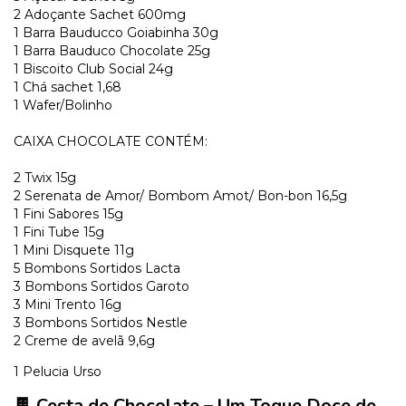
2 Adoçante Sachet 600mg
1 Barra Bauducco Goiabinha 30g
1 Barra Bauduco Chocolate 25g
1 Biscoito Club Social 24g
1 Chá sachet 1,68
1 Wafer/Bolinho
CAIXA CHOCOLATE CONTÉM:
2 Twix 15g
2 Serenata de Amor/ Bombom Amot/ Bon-bon 16,5g
1 Fini Sabores 15g
1 Fini Tube 15g
1 Mini Disquete 11g
5 Bombons Sortidos Lacta
3 Bombons Sortidos Garoto
3 Mini Trento 16g
3 Bombons Sortidos Nestle
2 Creme de avelã 9,6g
1 Pelucia Urso
🍫 Cesta de Chocolate – Um Toque Doce de